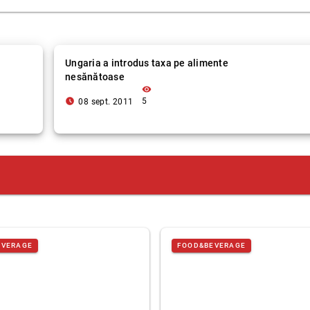
Ungaria a introdus taxa pe alimente
nesănătoase
visibility
access_time_filled
5
08 sept. 2011
EVERAGE
FOOD&BEVERAGE