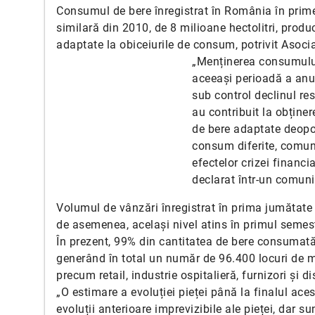
Consumul de bere înregistrat în România în primel
similară din 2010, de 8 milioane hectolitri, produc
adaptate la obiceiurile de consum, potrivit Asocia
„Menținerea consumului 
aceeași perioadă a anulu
sub control declinul res
au contribuit la obține
de bere adaptate deopo
consum diferite, comun
efectelor crizei financi
declarat într-un comuni
Volumul de vânzări înregistrat în prima jumătate 
de asemenea, același nivel atins în primul semest
În prezent, 99% din cantitatea de bere consumată 
generând în total un număr de 96.400 locuri de mu
precum retail, industrie ospitalieră, furnizori și dis
„O estimare a evoluției pieței până la finalul aces
evoluții anterioare imprevizibile ale pieței, dar s