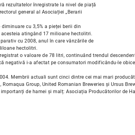
ă rezultatelor înregistrate la nivel de piață
rectorul general al Asociației „Berarii
 diminuare cu 3,5% a pieței berii din
acesteia atingând 17 milioane hectolitri.
mparativ cu 2008, anul în care vânzările de
loane hectolitri.
egistrat o valoare de 78 litri, continuând trendul descenden
ă negativă i-a afectat pe consumatori modificându-le obicei
2004. Membrii actuali sunt cinci dintre cei mai mari producăt
, Romaqua Group, United Romanian Breweries și Ursus Brew
i importanți de hamei și malț: Asociația Producătorilor de H