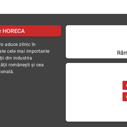
e HORECA
o aduce zilnic în
tate cele mai importante
Răm
ii din industria
tăţii româneşti şi cea
ională.