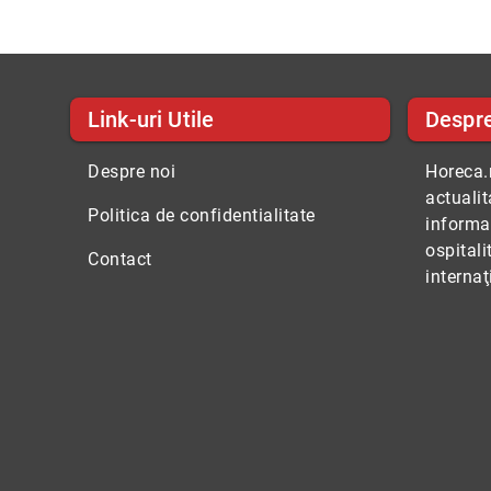
Link-uri Utile
Despr
Despre noi
Horeca.r
actuali
Politica de confidentialitate
informaţ
ospitali
Contact
internaţ