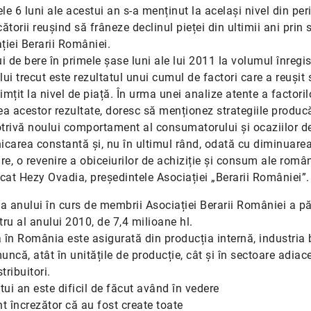
e 6 luni ale acestui an s-a menținut la același nivel din pe
ătorii reușind să frâneze declinul pieței din ultimii ani prin s
ției Berarii României.
de bere în primele șase luni ale lui 2011 la volumul înregis
i trecut este rezultatul unui cumul de factori care a reușit 
imțit la nivel de piață. În urma unei analize atente a factoril
rea acestor rezultate, doresc să menționez strategiile producă
trivă noului comportament al consumatorului și ocaziilor d
icarea constantă și, nu în ultimul rând, odată cu diminuare
are, o revenire a obiceiurilor de achiziție și consum ale român
cat Hezy Ovadia, președintele Asociației „Berarii României”.
a anului în curs de membrii Asociației Berarii României a pă
ru al anului 2010, de 7,4 milioane hl.
în România este asigurată din producția internă, industria b
ncă, atât în unitățile de producție, cât și în sectoare adiac
tribuitori.
tui an este dificil de făcut având în vedere
unt încrezător că au fost create toate