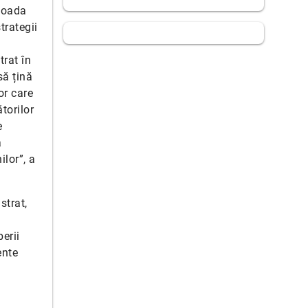
rioada
trategii
trat în
să țină
or care
torilor
e
a
ilor”, a
strat,
erii
ente