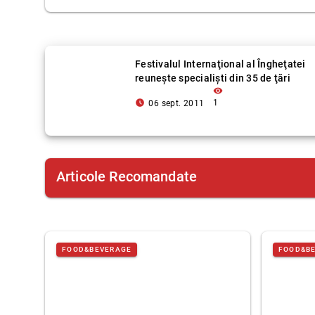
Festivalul Internaţional al Îngheţatei
reuneşte specialişti din 35 de ţări
visibility
access_time_filled
1
06 sept. 2011
Articole Recomandate
FOOD&BEVERAGE
FOOD&B