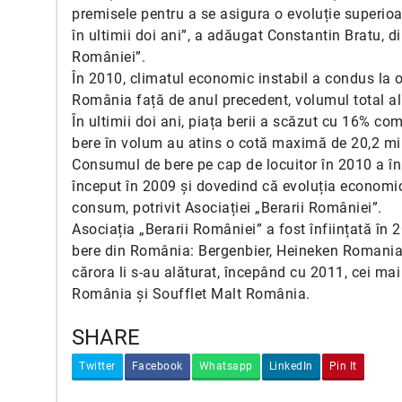
premisele pentru a se asigura o evoluție superioar
în ultimii doi ani”, a adăugat Constantin Bratu, di
României”.
În 2010, climatul economic instabil a condus la o
România față de anul precedent, volumul total al 
În ultimii doi ani, piața berii a scăzut cu 16% co
bere în volum au atins o cotă maximă de 20,2 mili
Consumul de bere pe cap de locuitor în 2010 a înr
început în 2009 și dovedind că evoluția economic
consum, potrivit Asociației „Berarii României”.
Asociația „Berarii României” a fost înființată în 
bere din România: Bergenbier, Heineken Romania
cărora li s-au alăturat, începând cu 2011, cei ma
România și Soufflet Malt România.
SHARE
Twitter
Facebook
Whatsapp
LinkedIn
Pin It