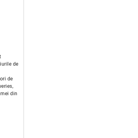
t
urile de
ori de
eries,
amei din