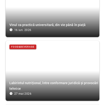
Vinul ca practică universitară, din vie până în piață
access_time_filled
16 iun. 2026
FOOD&BEVERAGE
Labirintul nutrițional, între conformare juridică și provocări
tehnice
access_time_filled
27 mai 2026