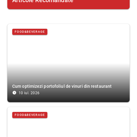
Articole Recomandate
FOOD&BEVERAGE
Cum optimizezi portofoliul de vinuri din restaurant
access_time_filled
10 iul. 2026
FOOD&BEVERAGE