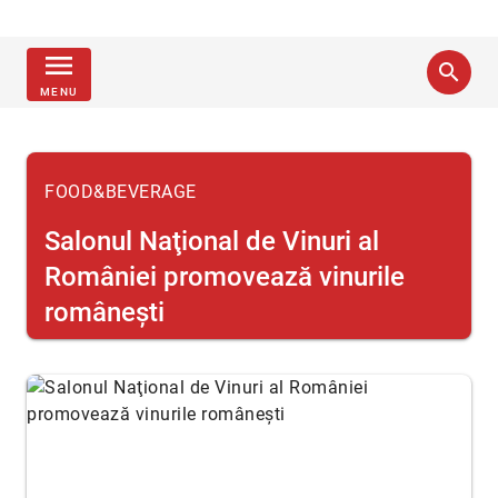
menu
search
MENU
FOOD&BEVERAGE
Salonul Naţional de Vinuri al
României promovează vinurile
româneşti