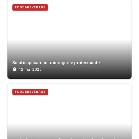
FOOD&BEVERAGE
Soluții aplicate în trainingurile profesionale
access_time_filled
12 mai 2026
FOOD&BEVERAGE