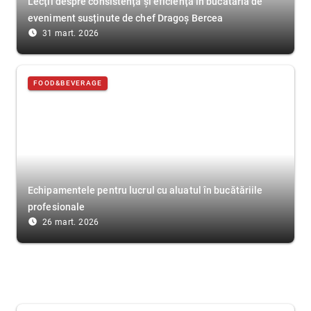
Lecții despre consistență și eficiență în bucătăria de
eveniment susținute de chef Dragoș Bercea
access_time_filled
31 mart. 2026
FOOD&BEVERAGE
Echipamentele pentru lucrul cu aluatul în bucătăriile
profesionale
access_time_filled
26 mart. 2026