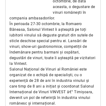
octombrie, de data
aceasta, o degustare de
vinuri românești în
compania ambasadorilor.
În perioada 27-30 octombrie, la Romaero
Băneasa, Salonul Vintest îi așteaptă pe toți
iubitorii vinului să deguste gratuit din sutele de
sticle deschise special pentru ei. Lansări de
vinuri, show-uri gastronomice, competiții de
îndemânare pentru barmani și ospătari,
degustări de vinuri, toate îi așteaptă pe vizitatori
la Vintest.
Salonul Național de Vinuri al României este
organizat de o echipă de specialiști, cu o
experiență de 28 de ani în industria vinului și
care timp de 8 ani a inițiat și coordonat Salonul
Internațional de Vinuri VINVEST â€“ Timișoara,
devenit un pol de referință în industria vinului
românesc și internațional.