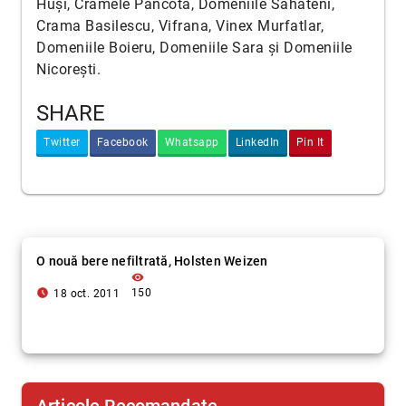
Huși, Cramele Pâncota, Domeniile Săhăteni,
Crama Basilescu, Vifrana, Vinex Murfatlar,
Domeniile Boieru, Domeniile Sara și Domeniile
Nicorești.
SHARE
Twitter
Facebook
Whatsapp
LinkedIn
Pin It
O nouă bere nefiltrată, Holsten Weizen
visibility
access_time_filled
150
18 oct. 2011