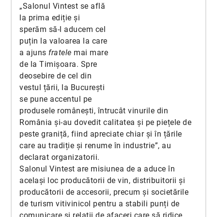
„Salonul Vintest se află
la prima ediție și
sperăm să-l aducem cel
puțin la valoarea la care
a ajuns
fratele
mai mare
de la Timișoara. Spre
deosebire de cel din
vestul țării, la București
se pune accentul pe
produsele românești, întrucât vinurile din
România și-au dovedit calitatea și pe piețele de
peste graniță, fiind apreciate chiar și în țările
care au tradiție și renume în industrie”, au
declarat organizatorii.
Salonul Vintest are misiunea de a aduce în
același loc producătorii de vin, distribuitorii și
producătorii de accesorii, precum și societările
de turism vitivinicol pentru a stabili punți de
comunicare și relații de afaceri care să ridice