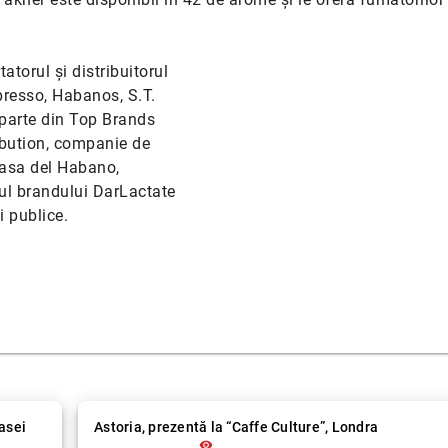
atorul și distribuitorul
presso, Habanos, S.T.
parte din Top Brands
ibution, companie de
 Casa del Habano,
ul brandului DarLactate
i publice.
Casei
Astoria, prezentă la “Caffe Culture”, Londra
visibility