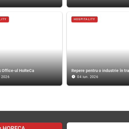
LITY
HOSPITALITY
k Office-ul HoReCa
Repere pentru o industrie în t
access_time_filled
. 2026
04 iun. 2026
e HORECA