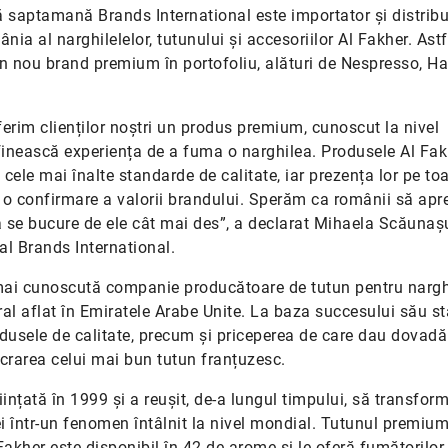
 saptamană Brands International este importator și distribu
ia al narghilelelor, tutunului și accesoriilor Al Fakher. Astf
nou brand premium în portofoliu, alături de Nespresso, H
ferim clienților noștri un produs premium, cunoscut la nivel
finească experiența de a fuma o narghilea. Produsele Al Fak
 cele mai înalte standarde de calitate, iar prezența lor pe to
 o confirmare a valorii brandului. Sperăm ca românii să apr
ă se bucure de ele cât mai des”, a declarat Mihaela Scăunaș
l Brands International.
mai cunoscută companie producătoare de tutun pentru nargh
ral aflat în Emiratele Arabe Unite. La baza succesului său st
dusele de calitate, precum și priceperea de care dau dovadă
ucrarea celui mai bun tutun franțuzesc.
ințată în 1999 și a reușit, de-a lungul timpului, să transfor
i într-un fenomen întâlnit la nivel mondial. Tutunul premiu
akher este disponibil în 42 de arome și le oferă fumătorilor