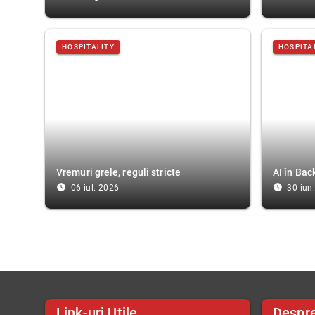
HOSPITALITY
HOSPITA
Vremuri grele, reguli stricte
AI în Bac
access_time_filled
access_time_filled
06 iul. 2026
30 iun
Link-uri Utile
Despr