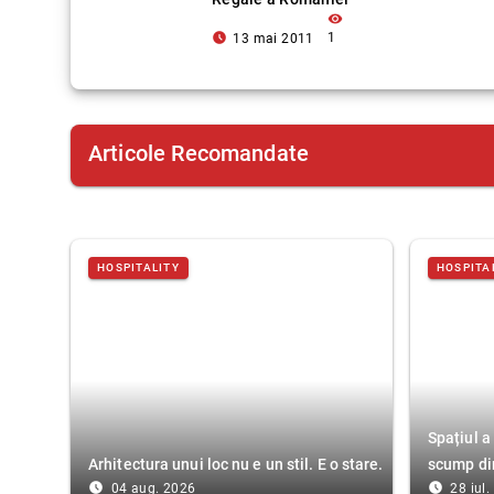
visibility
access_time_filled
1
13 mai 2011
Articole Recomandate
HOSPITALITY
HOSPITA
Spațiul a
Arhitectura unui loc nu e un stil. E o stare.
scump di
access_time_filled
access_time_filled
04 aug. 2026
28 iul