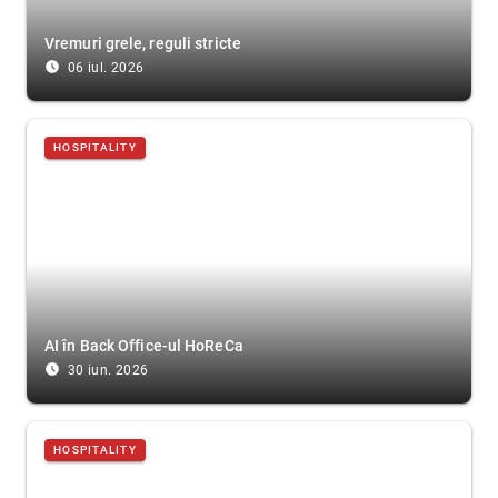
Vremuri grele, reguli stricte
access_time_filled
06 iul. 2026
HOSPITALITY
AI în Back Office-ul HoReCa
access_time_filled
30 iun. 2026
HOSPITALITY