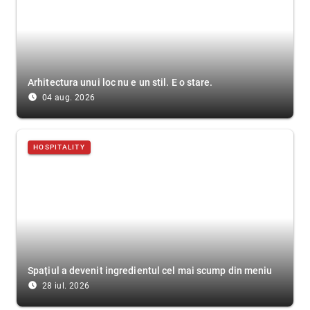
Arhitectura unui loc nu e un stil. E o stare.
access_time_filled
04 aug. 2026
HOSPITALITY
Spațiul a devenit ingredientul cel mai scump din meniu
access_time_filled
28 iul. 2026