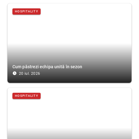
HOSPITALITY
Cum păstrezi echipa unită în sezon
access_time_filled
20 iul. 2026
HOSPITALITY