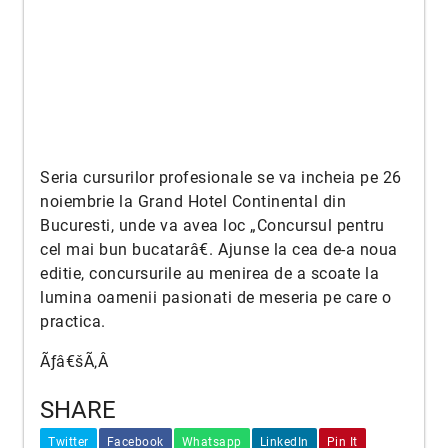
Seria cursurilor profesionale se va incheia pe 26
noiembrie la Grand Hotel Continental din
Bucuresti, unde va avea loc „Concursul pentru
cel mai bun bucatarâ€. Ajunse la cea de-a noua
editie, concursurile au menirea de a scoate la
lumina oamenii pasionati de meseria pe care o
practica.
Ãƒâ€šÃ‚Â
SHARE
Twitter
Facebook
Whatsapp
LinkedIn
Pin It