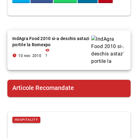
IndAgra Food 2010 si-a deschis astazi
portile la Romexpo
visibility
access_time_filled
1
10 nov. 2010
Articole Recomandate
HOSPITALITY