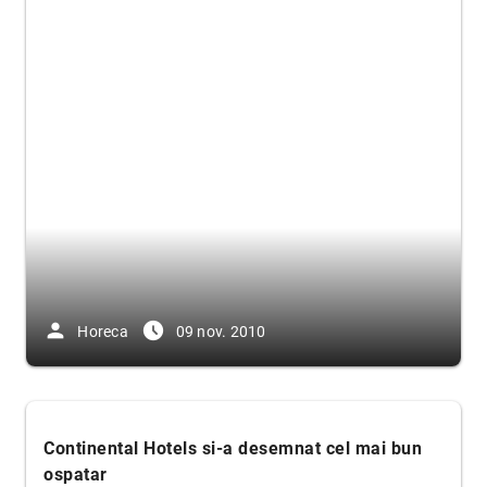
person
access_time_filled
Horeca
09 nov. 2010
Continental Hotels si-a desemnat cel mai bun
ospatar