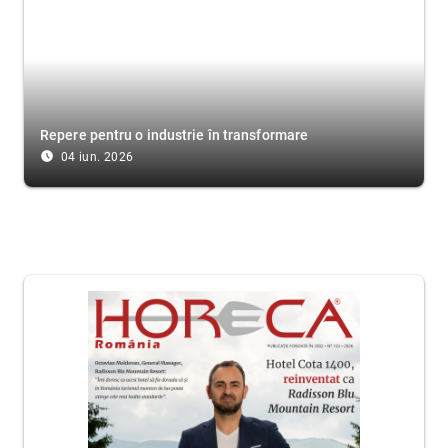
Repere pentru o industrie în transformare
access_time_filled
04 iun. 2026