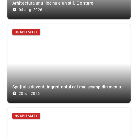
Arhitectura unui loc nu e un stil. E o stare.
access_time_filled
04 aug. 2026
HOSPITALITY
Spațiul a devenit ingredientul cel mai scump din meniu
access_time_filled
28 iul. 2026
HOSPITALITY