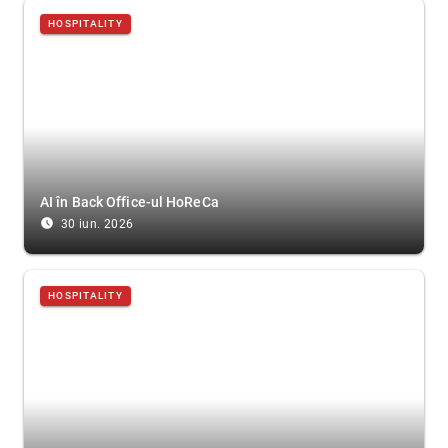
HOSPITALITY
AI în Back Office-ul HoReCa
access_time_filled
30 iun. 2026
HOSPITALITY