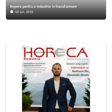
Repere pentru o industrie în transformare
access_time_filled
04 iun. 2026