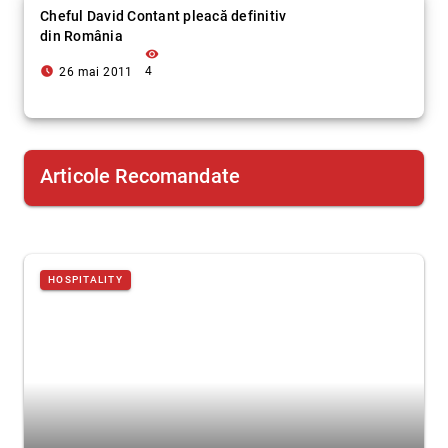
Cheful David Contant pleacă definitiv
din România
visibility
access_time_filled
4
26 mai 2011
Articole Recomandate
HOSPITALITY