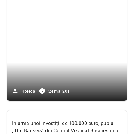
person
access_time_filled
Horeca
24 mai 2011
În urma unei investiții de 100.000 euro, pub-ul
„The Bankers” din Centrul Vechi al Bucureștiului