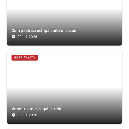
Cum păstrezi echipa unită în sezon
access_time_filled
20 iul. 2026
HOSPITALITY
Vremuri grele, reguli stricte
access_time_filled
06 iul. 2026