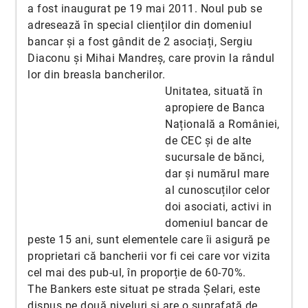
a fost inaugurat pe 19 mai 2011. Noul pub se
adresează în special clienților din domeniul
bancar și a fost gândit de 2 asociați, Sergiu
Diaconu și Mihai Mandreș, care provin la rândul
lor din breasla bancherilor.
Unitatea, situată în
apropiere de Banca
Națională a României,
de CEC și de alte
sucursale de bănci,
dar și numărul mare
al cunoscuților celor
doi asociati, activi in
domeniul bancar de
peste 15 ani, sunt elementele care îi asigură pe
proprietari că bancherii vor fi cei care vor vizita
cel mai des pub-ul, în proporție de 60-70%.
The Bankers este situat pe strada Șelari, este
dispus pe două niveluri și are o suprafață de