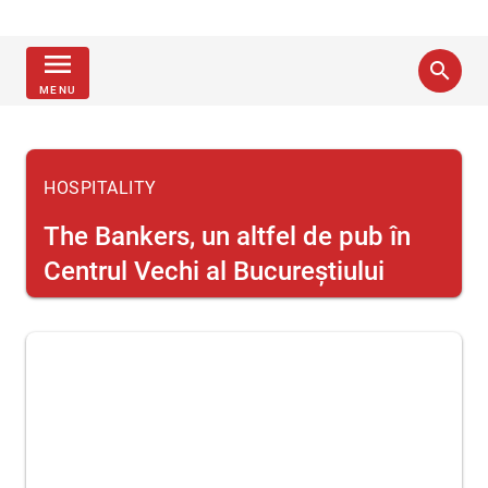
menu
search
MENU
HOSPITALITY
The Bankers, un altfel de pub în
Centrul Vechi al Bucureştiului