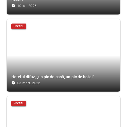
access_time_filled
10 iul. 2026
HOTEL
Hotelul difuz, „un pic de casă, un pic de hotel”
access_time_filled
03 mart. 2026
HOTEL