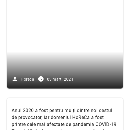
person
access_time_filled
Horeca
03 mart. 2021
Anul 2020 a fost pentru mulți dintre noi destul
de provocator, iar domeniul HoReCa a fost
printre cele mai afectate de pandemia COVID-19.