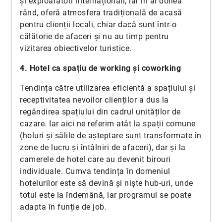
și exploaratori internaționali, iar în al doilea
rând, oferă atmosfera tradițională de acasă
pentru clienții locali, chiar dacă sunt într-o
călătorie de afaceri și nu au timp pentru
vizitarea obiectivelor turistice.
4. Hotel ca spațiu de working și coworking
Tendința către utilizarea eficientă a spațiului și
receptivitatea nevoilor clienților a dus la
regândirea spațiului din cadrul unităților de
cazare. Iar aici ne referim atât la spații comune
(holuri și sălile de așteptare sunt transformate în
zone de lucru și întâlniri de afaceri), dar și la
camerele de hotel care au devenit birouri
individuale. Cumva tendința în domeniul
hotelurilor este să devină și niște hub-uri, unde
totul este la îndemână, iar programul se poate
adapta în funție de job.