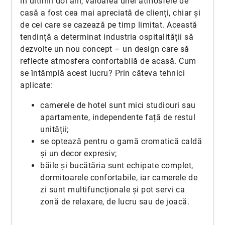
în ultimii doi ani, valoarea unei atmosfere de
casă a fost cea mai apreciată de clienți, chiar și
de cei care se cazează pe timp limitat. Această
tendință a determinat industria ospitalității să
dezvolte un nou concept – un design care să
reflecte atmosfera confortabilă de acasă. Cum
se întâmplă acest lucru? Prin câteva tehnici
aplicate:
camerele de hotel sunt mici studiouri sau
apartamente, independente față de restul
unității;
se optează pentru o gamă cromatică caldă
și un decor expresiv;
băile și bucătăria sunt echipate complet,
dormitoarele confortabile, iar camerele de
zi sunt multifuncționale și pot servi ca
zonă de relaxare, de lucru sau de joacă.