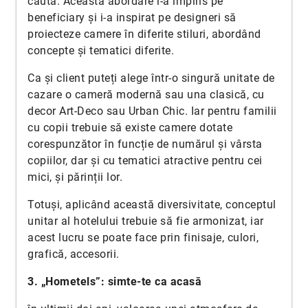
caută. Această abordare i-a împins pe
beneficiary și i-a inspirat pe designeri să
proiecteze camere în diferite stiluri, abordând
concepte și tematici diferite.
Ca și client puteți alege într-o singură unitate de
cazare o cameră modernă sau una clasică, cu
decor Art-Deco sau Urban Chic. Iar pentru familii
cu copii trebuie să existe camere dotate
corespunzător în funcție de numărul și vârsta
copiilor, dar și cu tematici atractive pentru cei
mici, și părinții lor.
Totuși, aplicând această diversivitate, conceptul
unitar al hotelului trebuie să fie armonizat, iar
acest lucru se poate face prin finisaje, culori,
grafică, accesorii.
3. „Hometels”: simte-te ca acasă