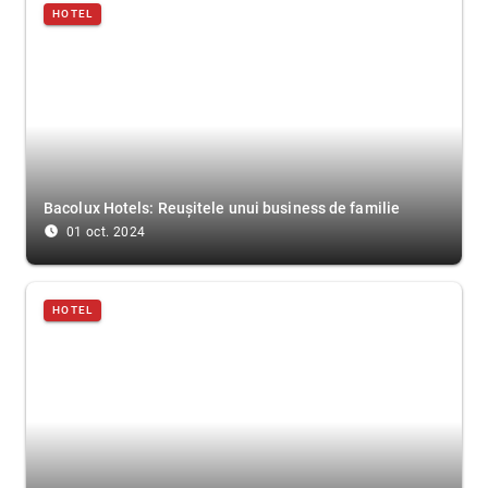
HOTEL
Bacolux Hotels: Reușitele unui business de familie
access_time_filled
01 oct. 2024
HOTEL