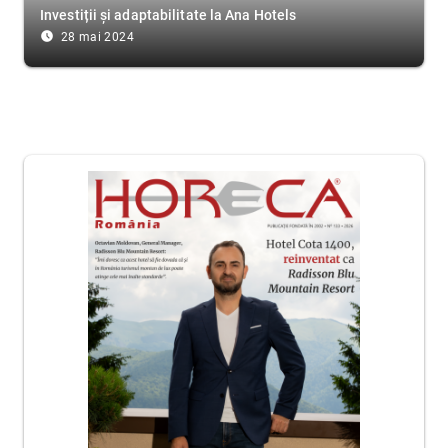
Investiții și adaptabilitate la Ana Hotels
access_time_filled
28 mai 2024