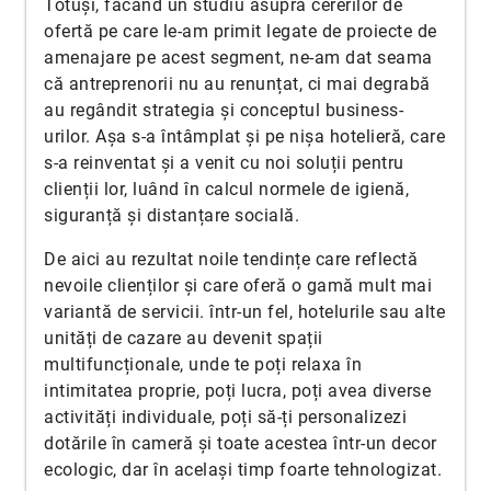
Totuși, făcând un studiu asupra cererilor de
ofertă pe care le-am primit legate de proiecte de
amenajare pe acest segment, ne-am dat seama
că antreprenorii nu au renunțat, ci mai degrabă
au regândit strategia și conceptul business-
urilor. Așa s-a întâmplat și pe nișa hotelieră, care
s-a reinventat și a venit cu noi soluții pentru
clienții lor, luând în calcul normele de igienă,
siguranță și distanțare socială.
De aici au rezultat noile tendințe care reflectă
nevoile clienților și care oferă o gamă mult mai
variantă de servicii. într-un fel, hotelurile sau alte
unități de cazare au devenit spații
multifuncționale, unde te poți relaxa în
intimitatea proprie, poți lucra, poți avea diverse
activități individuale, poți să-ți personalizezi
dotările în cameră și toate acestea într-un decor
ecologic, dar în același timp foarte tehnologizat.