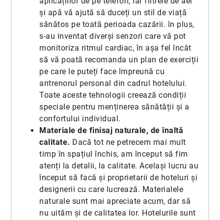
aplicațiilor de pe telefon, iar filtrele de aer
și apă vă ajută să duceți un stil de viață
sănătos pe toată perioada cazării. în plus,
s-au inventat diverși senzori care vă pot
monitoriza ritmul cardiac, în așa fel încât
să vă poată recomanda un plan de exerciții
pe care le puteți face împreună cu
antrenorul personal din cadrul hotelului.
Toate aceste tehnologii creează condiții
speciale pentru menținerea sănătății și a
confortului individual.
Materiale de finisaj naturale, de înaltă
calitate.
Dacă tot ne petrecem mai mult
timp în spațiul închis, am început să fim
atenți la detalii, la calitate. Același lucru au
început să facă și proprietarii de hoteluri și
designerii cu care lucrează. Materialele
naturale sunt mai apreciate acum, dar să
nu uităm și de calitatea lor. Hotelurile sunt