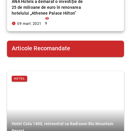
ANA Hotels a demarat o investiție de
25 de milioane de euro în renovarea
hotelului „Athenee Palace Hilton”
visibility
access_time_filled
9
09 mart. 2021
Articole Recomandate
HOTEL
Hotel Cota 1400, reinventat ca Radisson Blu Mountain
Resort