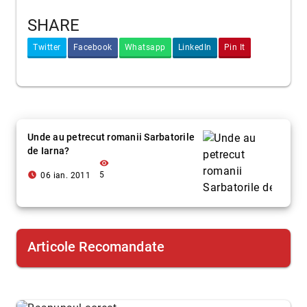
SHARE
Twitter
Facebook
Whatsapp
LinkedIn
Pin It
Unde au petrecut romanii Sarbatorile
de Iarna?
visibility
access_time_filled
5
06 ian. 2011
Articole Recomandate