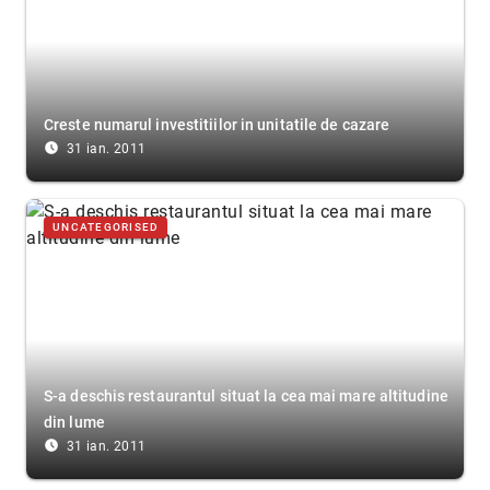
Creste numarul investitiilor in unitatile de cazare
access_time_filled
31 ian. 2011
UNCATEGORISED
S-a deschis restaurantul situat la cea mai mare altitudine
din lume
access_time_filled
31 ian. 2011