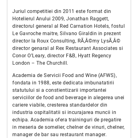
Juriul competitiei din 2011 este format din
Hotelierul Anului 2009, Jonathan Raggett,
directorul general al Red Carnation Hotels, fostul
Le Gavroche maitre, Silvano Giraldin in prezent
director la Roux Consulting, RÃ‚Â©my LysÃ‚Â©
director genaral al Rex Restaurant Associates si
Conor O’Leary, director F&B, Hyatt Regency
London – The Churchill.
Academia de Servicii Food and Wine (AFWS),
fondata in 1988, este dedicata imbunatatirii
statutului si a constientizarii importantei
serviciilor de food and beverage in alegerea unei
cariere viabile, cresterea standardelor din
industria ospitalitatii si incurajarea muncii in
echipa. Academia ofera traininguri de pregatire
in meseria de somelier, chelner de vinuri, chelner,
manager de bar sau restaurant manager.