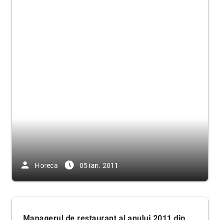
person
access_time_filled
Horeca
05 ian. 2011
„Managerul de restaurant al anului 2011 din