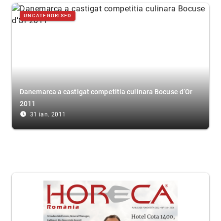
UNCATEGORISED
Danemarca a castigat competitia culinara Bocuse d’Or
2011
access_time_filled
31 ian. 2011