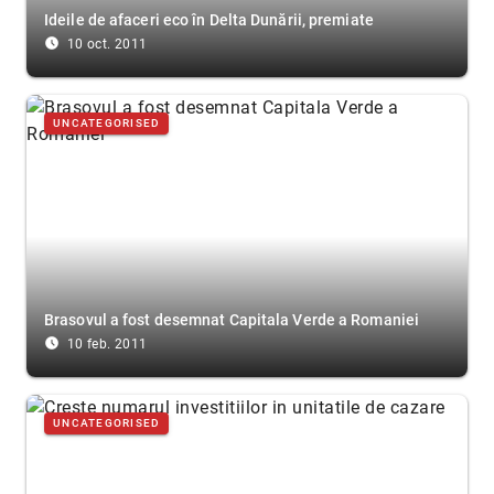
Ideile de afaceri eco în Delta Dunării, premiate
access_time_filled
10 oct. 2011
UNCATEGORISED
Brasovul a fost desemnat Capitala Verde a Romaniei
access_time_filled
10 feb. 2011
UNCATEGORISED