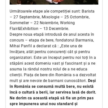
Următoarele etape ale competiției sunt: Barista
– 27 Septembrie, Mixologie – 25 Octombrie,
Sommelier – 22 Noiembrie, Working
Flair&Exhibition – 13 Decembrie.
Despre noua etapă introdusă de anul acesta în
concurs – etapa de bere, fondatorul Barmania,
Mihai Panfil a declarat că : „Este una de
învățare, atât pentru concurenți cât și pentru
organizatori. Este un început pentru noi toți în a
stăpâni acest domeniu vast și fascinant și a ne
asuma la rândul nostru rolul de a ne educa
clienții. Piața de bere din România s-a dezvoltat
mult și are nevoie de barmani cunoscători.
Deși
în România se consumă multă bere, nu există
încă o cultură a berii, iar servirea lasă de dorit.
Ne dorim ca această etapă să fie un prim pas
spre impunerea unui nou standard și