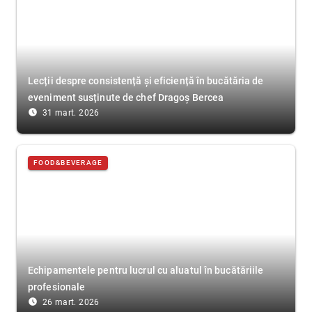
Lecții despre consistență și eficiență în bucătăria de
eveniment susținute de chef Dragoș Bercea
access_time_filled
31 mart. 2026
FOOD&BEVERAGE
Echipamentele pentru lucrul cu aluatul în bucătăriile
profesionale
access_time_filled
26 mart. 2026