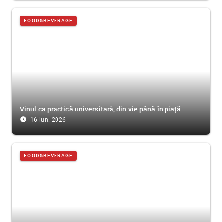
FOOD&BEVERAGE
Vinul ca practică universitară, din vie până în piață
access_time_filled
16 iun. 2026
FOOD&BEVERAGE