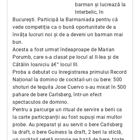
barman și lucrează la
Interbelic, în
București. Participă la Barmaniada pentru că
vede competiția ca o bună oportunitate de a
învăța lucruri noi și de a deveni un barman mai
bun.
Acesta a fost urmat îndeaproape de Marian
Porumb, care s-a clasat pe locul al II-lea și de
Cătălin Ioaniciu â€“ locul III.
Proba a debutat cu înregistrarea primului Record
Național la domino de cocktail-uri cu bere: 500
shoturi de tequila Jose Cuervo s-au mixat în 500
pahare de bere Carlsberg, într-un efect
spectaculos de domino.
Pentru a parcurge un ritual de servire a berii ca
la carte participanții au fost supuși mai multor
probe. Au preparat și au servit o bere Carlsberg
la draft, o bere Guiness la draft, 2 beri la sticlă,
un cocktail rețetă proprie pe bază de bere, toate