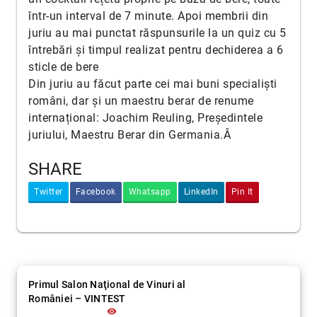
într-un interval de 7 minute. Apoi membrii din
juriu au mai punctat răspunsurile la un quiz cu 5
întrebări și timpul realizat pentru dechiderea a 6
sticle de bere
Din juriu au făcut parte cei mai buni specialiști
români, dar și un maestru berar de renume
internațional: Joachim Reuling, Președintele
juriului, Maestru Berar din Germania.Â
SHARE
Twitter
Facebook
Whatsapp
LinkedIn
Pin It
Primul Salon Naţional de Vinuri al
României – VINTEST
visibility