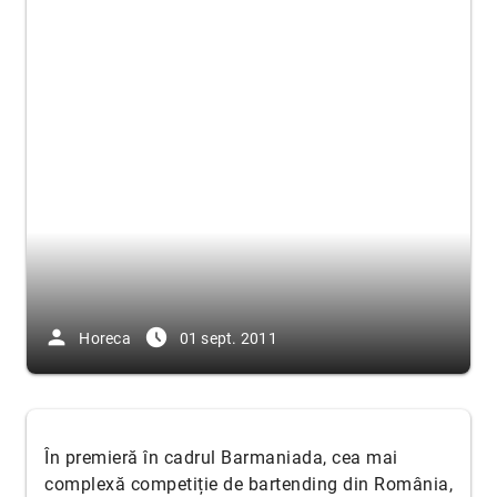
person
access_time_filled
Horeca
01 sept. 2011
În premieră în cadrul Barmaniada, cea mai
complexă competiție de bartending din România,