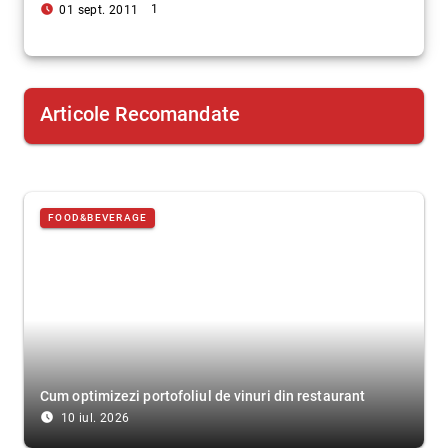
access_time_filled
1
01 sept. 2011
Articole Recomandate
FOOD&BEVERAGE
Cum optimizezi portofoliul de vinuri din restaurant
access_time_filled
10 iul. 2026