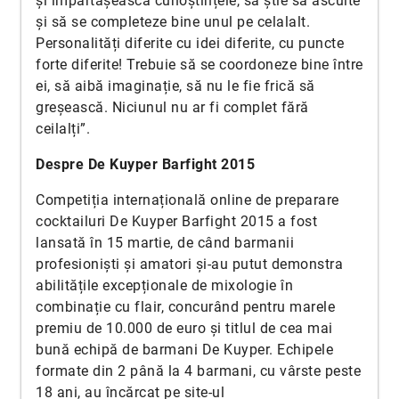
și împărtășească cunoștințele, să știe să asculte
și să se completeze bine unul pe celalalt.
Personalități diferite cu idei diferite, cu puncte
forte diferite! Trebuie să se coordoneze bine între
ei, să aibă imaginație, să nu le fie frică să
greșească. Niciunul nu ar fi complet fără
ceilalți”.
Despre De Kuyper Barfight 2015
Competiția internațională online de preparare
cocktailuri De Kuyper Barfight 2015 a fost
lansată în 15 martie, de când barmanii
profesioniști și amatori și-au putut demonstra
abilitățile excepționale de mixologie în
combinație cu flair, concurând pentru marele
premiu de 10.000 de euro și titlul de cea mai
bună echipă de barmani De Kuyper. Echipele
formate din 2 până la 4 barmani, cu vârste peste
18 ani, au încărcat pe site-ul