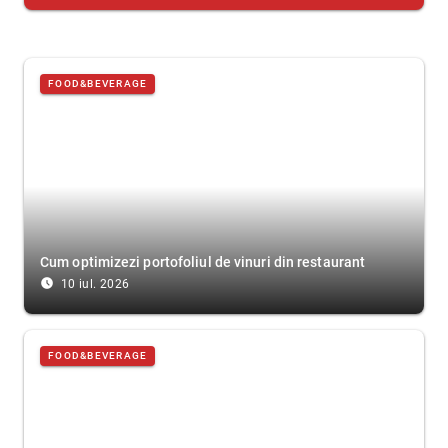
FOOD&BEVERAGE
Cum optimizezi portofoliul de vinuri din restaurant
access_time_filled
10 iul. 2026
FOOD&BEVERAGE