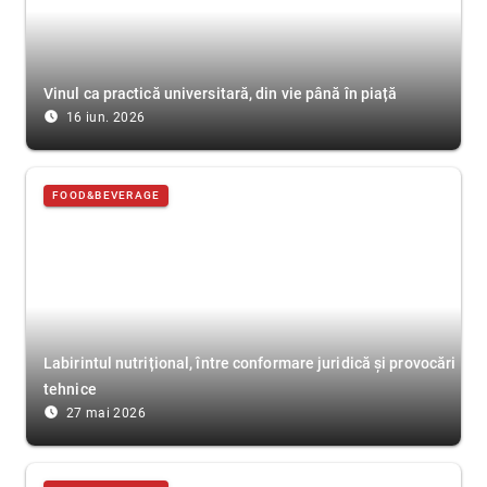
Vinul ca practică universitară, din vie până în piață
access_time_filled
16 iun. 2026
FOOD&BEVERAGE
Labirintul nutrițional, între conformare juridică și provocări
tehnice
access_time_filled
27 mai 2026