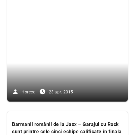
person
access_time_filled
Horeca
23 apr. 2015
Barmanii românii de la Jaxx – Garajul cu Rock
sunt printre cele cinci echipe calificate în finala