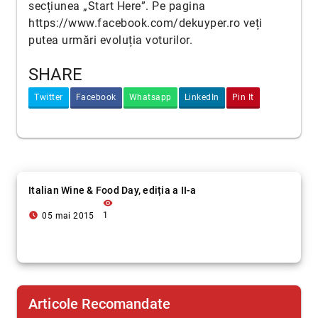
secțiunea „Start Here”. Pe pagina
https://www.facebook.com/dekuyper.ro
veți
putea urmări evoluția voturilor.
SHARE
Twitter
Facebook
Whatsapp
LinkedIn
Pin It
Italian Wine & Food Day, ediția a II-a
visibility
access_time_filled
1
05 mai 2015
Articole Recomandate