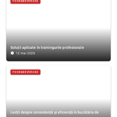
FOOD&BEVERAGE
Soluții aplicate în trainingurile profesionale
access_time_filled
12 mai 2026
FOOD&BEVERAGE
Lecții despre consistență și eficiență în bucătăria de