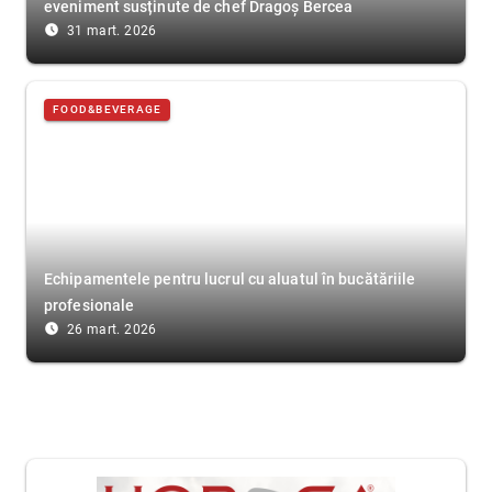
eveniment susținute de chef Dragoș Bercea
access_time_filled
31 mart. 2026
FOOD&BEVERAGE
Echipamentele pentru lucrul cu aluatul în bucătăriile
profesionale
access_time_filled
26 mart. 2026